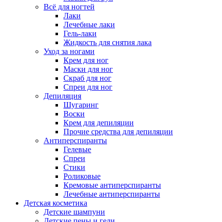
Всё для ногтей
Лаки
Лечебные лаки
Гель-лаки
Жидкость для снятия лака
Уход за ногами
Крем для ног
Маски для ног
Скраб для ног
Спреи для ног
Депиляция
Шугаринг
Воски
Крем для депиляции
Прочие средства для депиляции
Антиперспиранты
Гелевые
Спреи
Стики
Роликовые
Кремовые антиперспиранты
Лечебные антиперспиранты
Детская косметика
Детские шампуни
Детские пены и гели