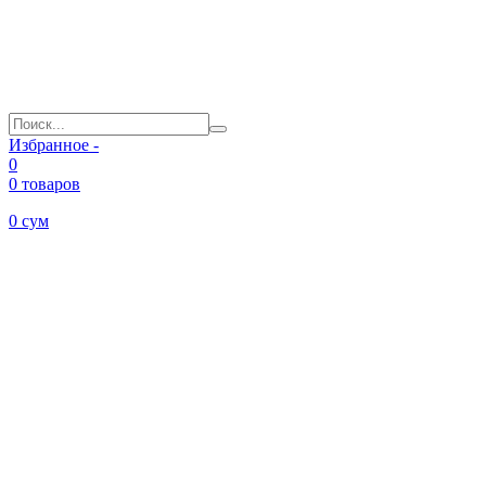
Избранное -
0
0 товаров
0
сум