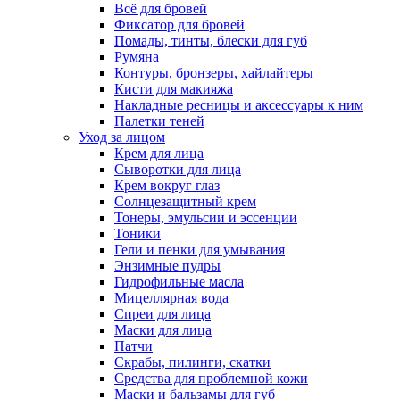
Всё для бровей
Фиксатор для бровей
Помады, тинты, блески для губ
Румяна
Контуры, бронзеры, хайлайтеры
Кисти для макияжа
Накладные ресницы и аксессуары к ним
Палетки теней
Уход за лицом
Крем для лица
Сыворотки для лица
Крем вокруг глаз
Солнцезащитный крем
Тонеры, эмульсии и эссенции
Тоники
Гели и пенки для умывания
Энзимные пудры
Гидрофильные масла
Мицеллярная вода
Спреи для лица
Маски для лица
Патчи
Скрабы, пилинги, скатки
Средства для проблемной кожи
Маски и бальзамы для губ