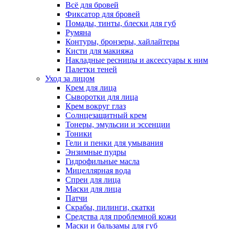
Всё для бровей
Фиксатор для бровей
Помады, тинты, блески для губ
Румяна
Контуры, бронзеры, хайлайтеры
Кисти для макияжа
Накладные ресницы и аксессуары к ним
Палетки теней
Уход за лицом
Крем для лица
Сыворотки для лица
Крем вокруг глаз
Солнцезащитный крем
Тонеры, эмульсии и эссенции
Тоники
Гели и пенки для умывания
Энзимные пудры
Гидрофильные масла
Мицеллярная вода
Спреи для лица
Маски для лица
Патчи
Скрабы, пилинги, скатки
Средства для проблемной кожи
Маски и бальзамы для губ