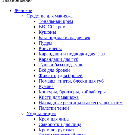
Главное меню
Женское
Средства для макияжа
Тональный крем
BB, CC крем
Кушоны
База под макияж, для век
Пудры
Консилеры
Карандаши и подводки для глаз
Карандаши для губ
Тушь и база под тушь
Всё для бровей
Фиксатор для бровей
Помады, тинты, блески для губ
Румяна
Контуры, бронзеры, хайлайтеры
Кисти для макияжа
Накладные ресницы и аксессуары к ним
Палетки теней
Уход за лицом
Крем для лица
Сыворотки для лица
Крем вокруг глаз