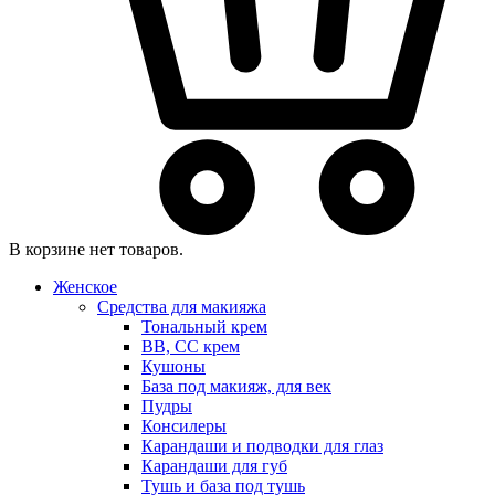
В корзине нет товаров.
Женское
Средства для макияжа
Тональный крем
BB, CC крем
Кушоны
База под макияж, для век
Пудры
Консилеры
Карандаши и подводки для глаз
Карандаши для губ
Тушь и база под тушь