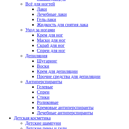
Всё для ногтей
Лаки
Лечебные лаки
Гель-лаки
Жидкость для снятия лака
Уход за ногами
Крем для ног
Маски для ног
Скраб для ног
Спреи для ног
Депиляция
Шугаринг
Воски
Крем для депиляции
Прочие средства для депиляции
Антиперспиранты
Гелевые
Спреи
Стики
Роликовые
Кремовые антиперспиранты
Лечебные антиперспиранты
Детская косметика
Детские шампуни
Детские пены и гели