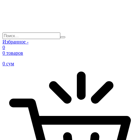
Избранное -
0
0 товаров
0
сум