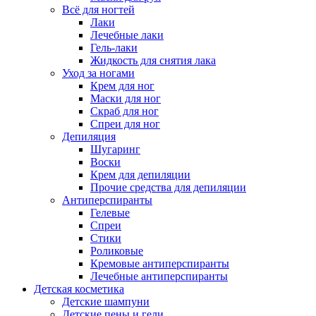
Всё для ногтей
Лаки
Лечебные лаки
Гель-лаки
Жидкость для снятия лака
Уход за ногами
Крем для ног
Маски для ног
Скраб для ног
Спреи для ног
Депиляция
Шугаринг
Воски
Крем для депиляции
Прочие средства для депиляции
Антиперспиранты
Гелевые
Спреи
Стики
Роликовые
Кремовые антиперспиранты
Лечебные антиперспиранты
Детская косметика
Детские шампуни
Детские пены и гели