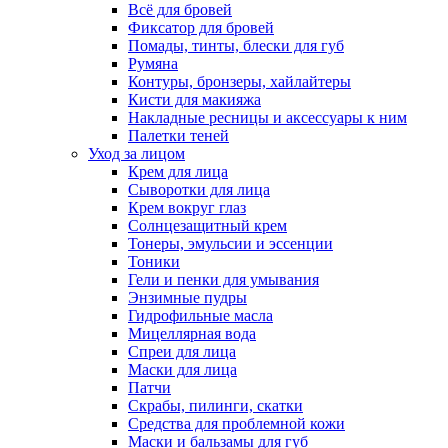
Всё для бровей
Фиксатор для бровей
Помады, тинты, блески для губ
Румяна
Контуры, бронзеры, хайлайтеры
Кисти для макияжа
Накладные ресницы и аксессуары к ним
Палетки теней
Уход за лицом
Крем для лица
Сыворотки для лица
Крем вокруг глаз
Солнцезащитный крем
Тонеры, эмульсии и эссенции
Тоники
Гели и пенки для умывания
Энзимные пудры
Гидрофильные масла
Мицеллярная вода
Спреи для лица
Маски для лица
Патчи
Скрабы, пилинги, скатки
Средства для проблемной кожи
Маски и бальзамы для губ