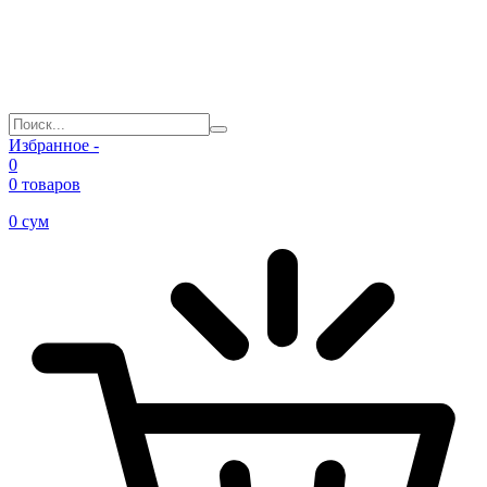
Избранное -
0
0 товаров
0
сум