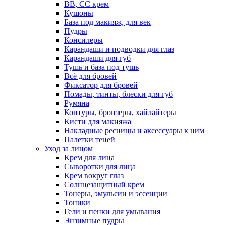
BB, CC крем
Кушоны
База под макияж, для век
Пудры
Консилеры
Карандаши и подводки для глаз
Карандаши для губ
Тушь и база под тушь
Всё для бровей
Фиксатор для бровей
Помады, тинты, блески для губ
Румяна
Контуры, бронзеры, хайлайтеры
Кисти для макияжа
Накладные ресницы и аксессуары к ним
Палетки теней
Уход за лицом
Крем для лица
Сыворотки для лица
Крем вокруг глаз
Солнцезащитный крем
Тонеры, эмульсии и эссенции
Тоники
Гели и пенки для умывания
Энзимные пудры