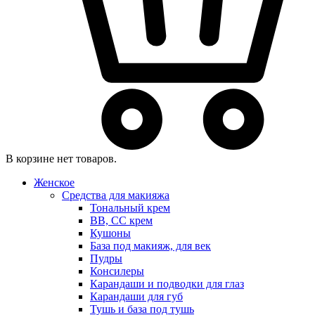
В корзине нет товаров.
Женское
Средства для макияжа
Тональный крем
BB, CC крем
Кушоны
База под макияж, для век
Пудры
Консилеры
Карандаши и подводки для глаз
Карандаши для губ
Тушь и база под тушь