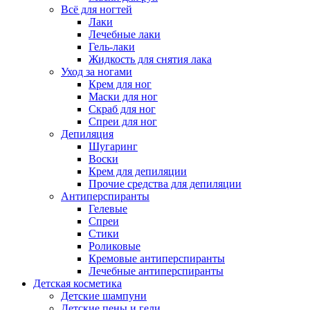
Всё для ногтей
Лаки
Лечебные лаки
Гель-лаки
Жидкость для снятия лака
Уход за ногами
Крем для ног
Маски для ног
Скраб для ног
Спреи для ног
Депиляция
Шугаринг
Воски
Крем для депиляции
Прочие средства для депиляции
Антиперспиранты
Гелевые
Спреи
Стики
Роликовые
Кремовые антиперспиранты
Лечебные антиперспиранты
Детская косметика
Детские шампуни
Детские пены и гели