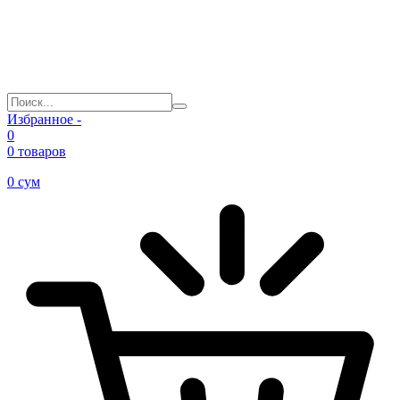
Избранное -
0
0 товаров
0
сум