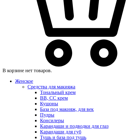
В корзине нет товаров.
Женское
Средства для макияжа
Тональный крем
BB, CC крем
Кушоны
База под макияж, для век
Пудры
Консилеры
Карандаши и подводки для глаз
Карандаши для губ
Тушь и база под тушь