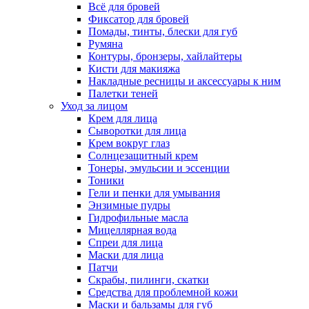
Всё для бровей
Фиксатор для бровей
Помады, тинты, блески для губ
Румяна
Контуры, бронзеры, хайлайтеры
Кисти для макияжа
Накладные ресницы и аксессуары к ним
Палетки теней
Уход за лицом
Крем для лица
Сыворотки для лица
Крем вокруг глаз
Солнцезащитный крем
Тонеры, эмульсии и эссенции
Тоники
Гели и пенки для умывания
Энзимные пудры
Гидрофильные масла
Мицеллярная вода
Спреи для лица
Маски для лица
Патчи
Скрабы, пилинги, скатки
Средства для проблемной кожи
Маски и бальзамы для губ