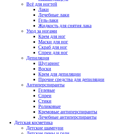
Всё для ногтей
Лаки
Лечебные лаки
Гель-лаки
Жидкость для снятия лака
Уход за ногами
Крем для ног
Маски для ног
Скраб для ног
Спреи для ног
Депиляция
Шугаринг
Воски
Крем для депиляции
Прочие средства для депиляции
Антиперспиранты
Гелевые
Спреи
Стики
Роликовые
Кремовые антиперспиранты
Лечебные антиперспиранты
Детская косметика
Детские шампуни
Детские пены и гели