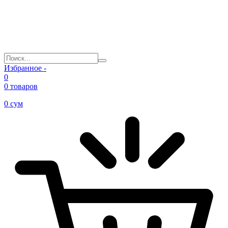
Избранное -
0
0 товаров
0
сум