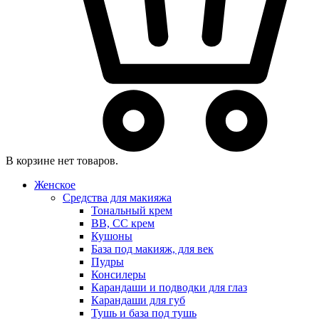
В корзине нет товаров.
Женское
Средства для макияжа
Тональный крем
BB, CC крем
Кушоны
База под макияж, для век
Пудры
Консилеры
Карандаши и подводки для глаз
Карандаши для губ
Тушь и база под тушь