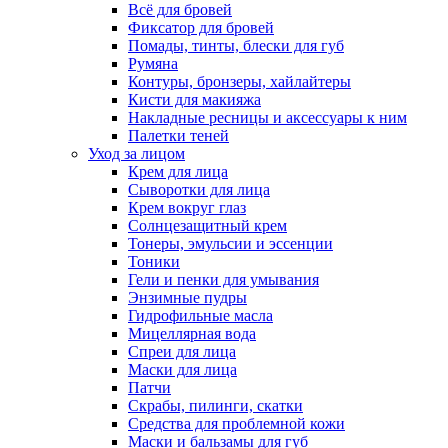
Всё для бровей
Фиксатор для бровей
Помады, тинты, блески для губ
Румяна
Контуры, бронзеры, хайлайтеры
Кисти для макияжа
Накладные ресницы и аксессуары к ним
Палетки теней
Уход за лицом
Крем для лица
Сыворотки для лица
Крем вокруг глаз
Солнцезащитный крем
Тонеры, эмульсии и эссенции
Тоники
Гели и пенки для умывания
Энзимные пудры
Гидрофильные масла
Мицеллярная вода
Спреи для лица
Маски для лица
Патчи
Скрабы, пилинги, скатки
Средства для проблемной кожи
Маски и бальзамы для губ