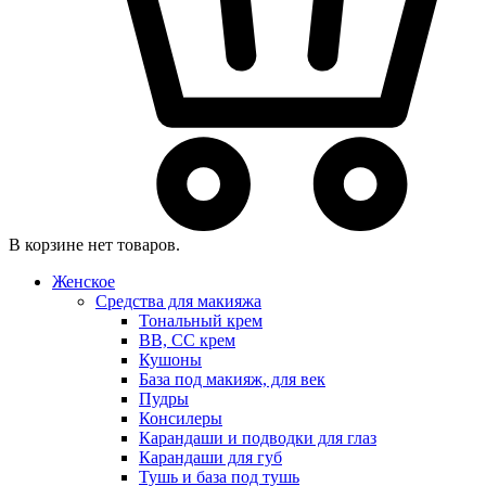
В корзине нет товаров.
Женское
Средства для макияжа
Тональный крем
BB, CC крем
Кушоны
База под макияж, для век
Пудры
Консилеры
Карандаши и подводки для глаз
Карандаши для губ
Тушь и база под тушь