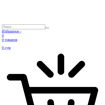
Избранное -
0
0 товаров
0
сум