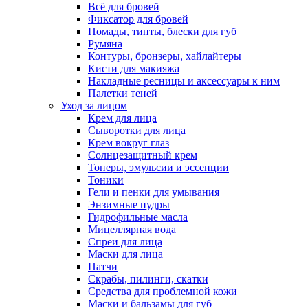
Всё для бровей
Фиксатор для бровей
Помады, тинты, блески для губ
Румяна
Контуры, бронзеры, хайлайтеры
Кисти для макияжа
Накладные ресницы и аксессуары к ним
Палетки теней
Уход за лицом
Крем для лица
Сыворотки для лица
Крем вокруг глаз
Солнцезащитный крем
Тонеры, эмульсии и эссенции
Тоники
Гели и пенки для умывания
Энзимные пудры
Гидрофильные масла
Мицеллярная вода
Спреи для лица
Маски для лица
Патчи
Скрабы, пилинги, скатки
Средства для проблемной кожи
Маски и бальзамы для губ