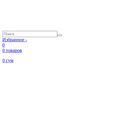
Избранное -
0
0 товаров
0
сум