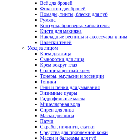
Всё для бровей
Фиксатор для бровей
Помады, тинты, блески для губ
Румяна
Контуры, бронзеры, хайлайтеры
Кисти для макияжа
Накладные ресницы и аксессуары к ним
Палетки теней
Уход за лицом
Крем для лица
Сыворотки для лица
Крем вокруг глаз
Солнцезащитный крем
Тонеры, эмульсии и эссенции
Тоники
Гели и пенки для умывания
Энзимные пудры
Гидрофильные масла
Мицеллярная вода
Спреи для лица
Маски для лица
Патчи
Скрабы, пилинги, скатки
Средства для проблемной кожи
Маски и бальзамы для губ