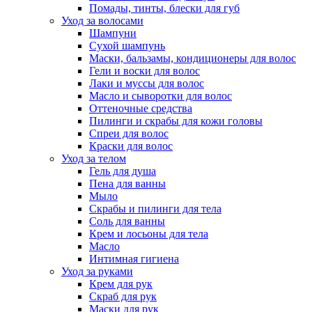
Помады, тинты, блески для губ
Уход за волосами
Шампуни
Сухой шампунь
Маски, бальзамы, кондиционеры для волос
Гели и воски для волос
Лаки и муссы для волос
Масло и сыворотки для волос
Оттеночные средства
Пилинги и скрабы для кожи головы
Спреи для волос
Краски для волос
Уход за телом
Гель для душа
Пена для ванны
Мыло
Скрабы и пилинги для тела
Соль для ванны
Крем и лосьоны для тела
Масло
Интимная гигиена
Уход за руками
Крем для рук
Скраб для рук
Маски для рук