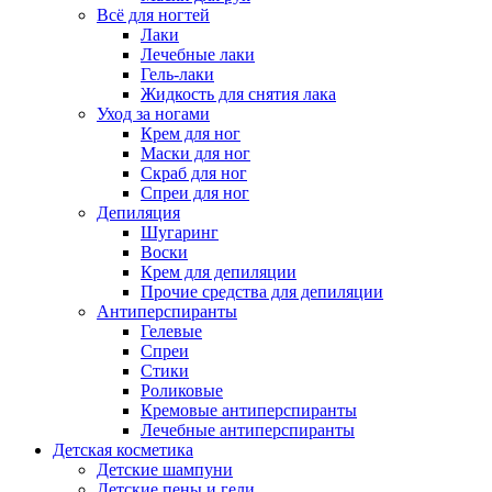
Всё для ногтей
Лаки
Лечебные лаки
Гель-лаки
Жидкость для снятия лака
Уход за ногами
Крем для ног
Маски для ног
Скраб для ног
Спреи для ног
Депиляция
Шугаринг
Воски
Крем для депиляции
Прочие средства для депиляции
Антиперспиранты
Гелевые
Спреи
Стики
Роликовые
Кремовые антиперспиранты
Лечебные антиперспиранты
Детская косметика
Детские шампуни
Детские пены и гели