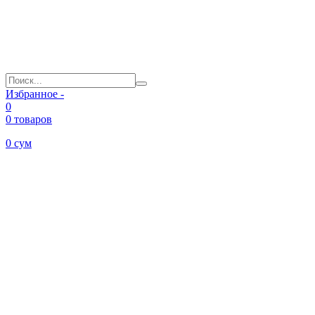
Избранное -
0
0 товаров
0
сум