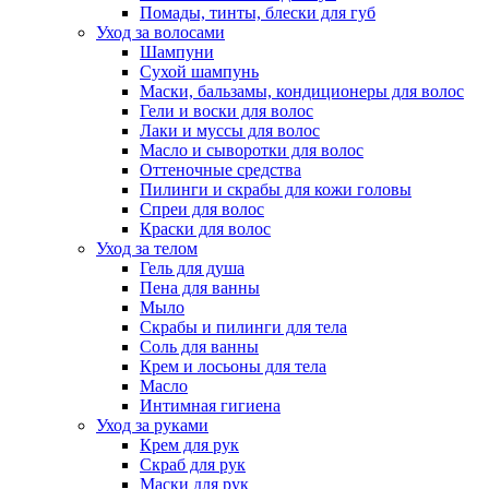
Помады, тинты, блески для губ
Уход за волосами
Шампуни
Сухой шампунь
Маски, бальзамы, кондиционеры для волос
Гели и воски для волос
Лаки и муссы для волос
Масло и сыворотки для волос
Оттеночные средства
Пилинги и скрабы для кожи головы
Спреи для волос
Краски для волос
Уход за телом
Гель для душа
Пена для ванны
Мыло
Скрабы и пилинги для тела
Соль для ванны
Крем и лосьоны для тела
Масло
Интимная гигиена
Уход за руками
Крем для рук
Скраб для рук
Маски для рук