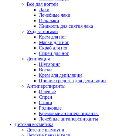
Всё для ногтей
Лаки
Лечебные лаки
Гель-лаки
Жидкость для снятия лака
Уход за ногами
Крем для ног
Маски для ног
Скраб для ног
Спреи для ног
Депиляция
Шугаринг
Воски
Крем для депиляции
Прочие средства для депиляции
Антиперспиранты
Гелевые
Спреи
Стики
Роликовые
Кремовые антиперспиранты
Лечебные антиперспиранты
Детская косметика
Детские шампуни
Детские пены и гели