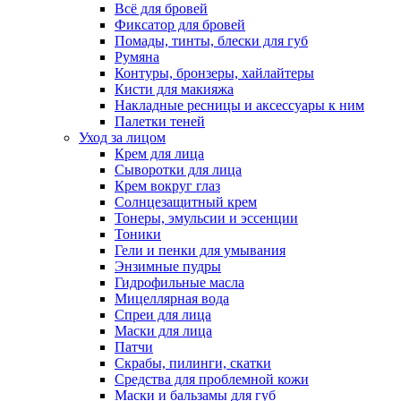
Всё для бровей
Фиксатор для бровей
Помады, тинты, блески для губ
Румяна
Контуры, бронзеры, хайлайтеры
Кисти для макияжа
Накладные ресницы и аксессуары к ним
Палетки теней
Уход за лицом
Крем для лица
Сыворотки для лица
Крем вокруг глаз
Солнцезащитный крем
Тонеры, эмульсии и эссенции
Тоники
Гели и пенки для умывания
Энзимные пудры
Гидрофильные масла
Мицеллярная вода
Спреи для лица
Маски для лица
Патчи
Скрабы, пилинги, скатки
Средства для проблемной кожи
Маски и бальзамы для губ