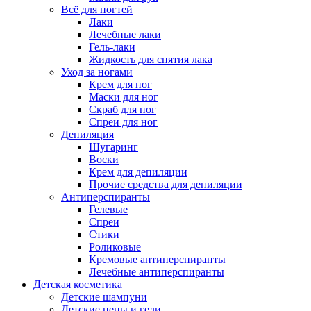
Всё для ногтей
Лаки
Лечебные лаки
Гель-лаки
Жидкость для снятия лака
Уход за ногами
Крем для ног
Маски для ног
Скраб для ног
Спреи для ног
Депиляция
Шугаринг
Воски
Крем для депиляции
Прочие средства для депиляции
Антиперспиранты
Гелевые
Спреи
Стики
Роликовые
Кремовые антиперспиранты
Лечебные антиперспиранты
Детская косметика
Детские шампуни
Детские пены и гели