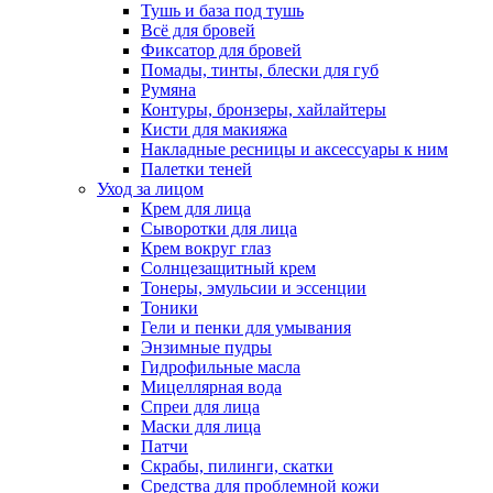
Тушь и база под тушь
Всё для бровей
Фиксатор для бровей
Помады, тинты, блески для губ
Румяна
Контуры, бронзеры, хайлайтеры
Кисти для макияжа
Накладные ресницы и аксессуары к ним
Палетки теней
Уход за лицом
Крем для лица
Сыворотки для лица
Крем вокруг глаз
Солнцезащитный крем
Тонеры, эмульсии и эссенции
Тоники
Гели и пенки для умывания
Энзимные пудры
Гидрофильные масла
Мицеллярная вода
Спреи для лица
Маски для лица
Патчи
Скрабы, пилинги, скатки
Средства для проблемной кожи