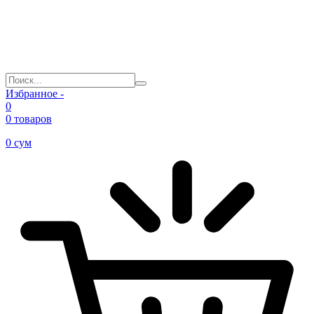
Избранное -
0
0 товаров
0
сум