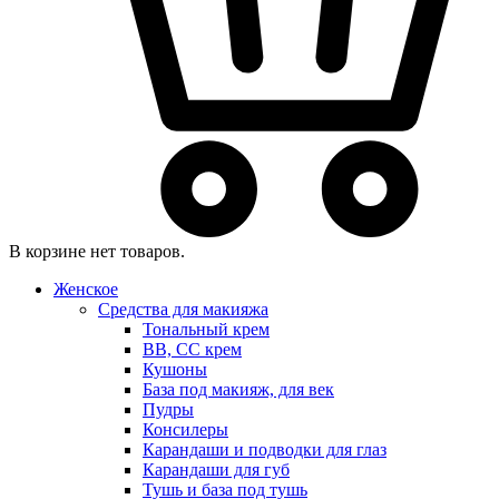
В корзине нет товаров.
Женское
Средства для макияжа
Тональный крем
BB, CC крем
Кушоны
База под макияж, для век
Пудры
Консилеры
Карандаши и подводки для глаз
Карандаши для губ
Тушь и база под тушь