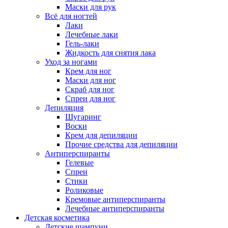
Маски для рук
Всё для ногтей
Лаки
Лечебные лаки
Гель-лаки
Жидкость для снятия лака
Уход за ногами
Крем для ног
Маски для ног
Скраб для ног
Спреи для ног
Депиляция
Шугаринг
Воски
Крем для депиляции
Прочие средства для депиляции
Антиперспиранты
Гелевые
Спреи
Стики
Роликовые
Кремовые антиперспиранты
Лечебные антиперспиранты
Детская косметика
Детские шампуни