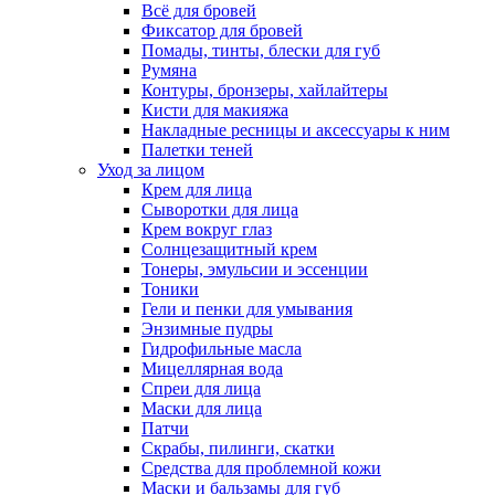
Всё для бровей
Фиксатор для бровей
Помады, тинты, блески для губ
Румяна
Контуры, бронзеры, хайлайтеры
Кисти для макияжа
Накладные ресницы и аксессуары к ним
Палетки теней
Уход за лицом
Крем для лица
Сыворотки для лица
Крем вокруг глаз
Солнцезащитный крем
Тонеры, эмульсии и эссенции
Тоники
Гели и пенки для умывания
Энзимные пудры
Гидрофильные масла
Мицеллярная вода
Спреи для лица
Маски для лица
Патчи
Скрабы, пилинги, скатки
Средства для проблемной кожи
Маски и бальзамы для губ