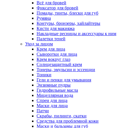
Всё для бровей
Фиксатор для бровей
Помады, тинты, блески для губ
Румяна
Контуры, бронзеры, хайлайтеры
Кисти для макияжа
Накладные ресницы и аксессуары к ним
Палетки теней
Уход за лицом
Крем для лица
Сыворотки для лица
Крем вокруг глаз
Солнцезащитный крем
Тонеры, эмульсии и эссенции
Тоники
Гели и пенки для умывания
Энзимные пудры
Гидрофильные масла
Мицеллярная вода
Спреи для лица
Маски для лица
Патчи
Скрабы, пилинги, скатки
Средства для проблемной кожи
Маски и бальзамы для губ