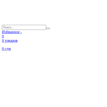
Избранное -
0
0 товаров
0
сум