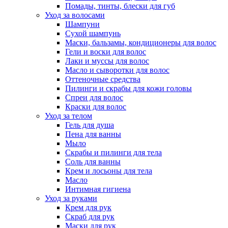
Помады, тинты, блески для губ
Уход за волосами
Шампуни
Сухой шампунь
Маски, бальзамы, кондиционеры для волос
Гели и воски для волос
Лаки и муссы для волос
Масло и сыворотки для волос
Оттеночные средства
Пилинги и скрабы для кожи головы
Спреи для волос
Краски для волос
Уход за телом
Гель для душа
Пена для ванны
Мыло
Скрабы и пилинги для тела
Соль для ванны
Крем и лосьоны для тела
Масло
Интимная гигиена
Уход за руками
Крем для рук
Скраб для рук
Маски для рук