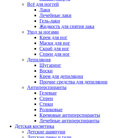
Всё для ногтей
Лаки
Лечебные лаки
Гель-лаки
Жидкость для снятия лака
Уход за ногами
Крем для ног
Маски для ног
Скраб для ног
Спреи для ног
Депиляция
Шугаринг
Воски
Крем для депиляции
Прочие средства для депиляции
Антиперспиранты
Гелевые
Спреи
Стики
Роликовые
Кремовые антиперспиранты
Лечебные антиперспиранты
Детская косметика
Детские шампуни
Детские пены и гели