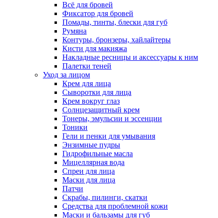
Всё для бровей
Фиксатор для бровей
Помады, тинты, блески для губ
Румяна
Контуры, бронзеры, хайлайтеры
Кисти для макияжа
Накладные ресницы и аксессуары к ним
Палетки теней
Уход за лицом
Крем для лица
Сыворотки для лица
Крем вокруг глаз
Солнцезащитный крем
Тонеры, эмульсии и эссенции
Тоники
Гели и пенки для умывания
Энзимные пудры
Гидрофильные масла
Мицеллярная вода
Спреи для лица
Маски для лица
Патчи
Скрабы, пилинги, скатки
Средства для проблемной кожи
Маски и бальзамы для губ