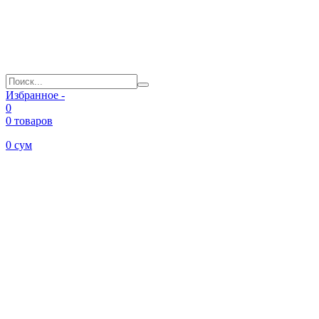
Избранное -
0
0 товаров
0
сум