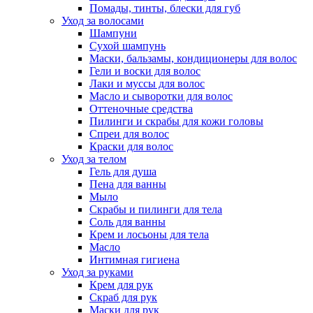
Помады, тинты, блески для губ
Уход за волосами
Шампуни
Сухой шампунь
Маски, бальзамы, кондиционеры для волос
Гели и воски для волос
Лаки и муссы для волос
Масло и сыворотки для волос
Оттеночные средства
Пилинги и скрабы для кожи головы
Спреи для волос
Краски для волос
Уход за телом
Гель для душа
Пена для ванны
Мыло
Скрабы и пилинги для тела
Соль для ванны
Крем и лосьоны для тела
Масло
Интимная гигиена
Уход за руками
Крем для рук
Скраб для рук
Маски для рук