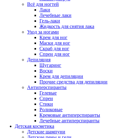
Всё для ногтей
Лаки
Лечебные лаки
Гель-лаки
Жидкость для снятия лака
Уход за ногами
Крем для ног
Маски для ног
Скраб для ног
Спреи для ног
Депиляция
Шугаринг
Воски
Крем для депиляции
Прочие средства для депиляции
Антиперспиранты
Гелевые
Спреи
Стики
Роликовые
Кремовые антиперспиранты
Лечебные антиперспиранты
Детская косметика
Детские шампуни
Детские пены и гели