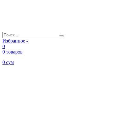
Избранное -
0
0 товаров
0
сум