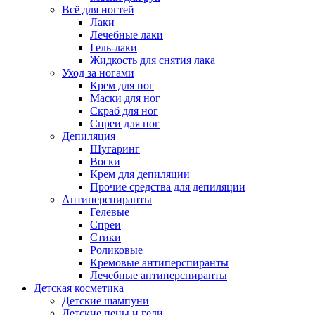
Всё для ногтей
Лаки
Лечебные лаки
Гель-лаки
Жидкость для снятия лака
Уход за ногами
Крем для ног
Маски для ног
Скраб для ног
Спреи для ног
Депиляция
Шугаринг
Воски
Крем для депиляции
Прочие средства для депиляции
Антиперспиранты
Гелевые
Спреи
Стики
Роликовые
Кремовые антиперспиранты
Лечебные антиперспиранты
Детская косметика
Детские шампуни
Детские пены и гели