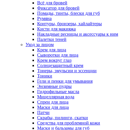
Всё для бровей
Фиксатор для бровей
Помады, тинты, блески для губ
Румяна
Контуры, бронзеры, хайлайтеры
Кисти для макияжа
Накладные ресницы и аксессуары к ним
Палетки теней
Уход за лицом
Крем для лица
Сыворотки для лица
Крем вокруг глаз
Солнцезащитный крем
Тонеры, эмульсии и эссенции
Тоники
Гели и пенки для умывания
Энзимные пудры
Гидрофильные масла
Мицеллярная вода
Спреи для лица
Маски для лица
Патчи
Скрабы, пилинги, скатки
Средства для проблемной кожи
Маски и бальзамы для губ