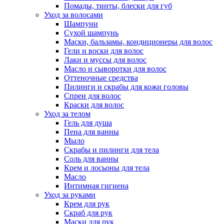
Помады, тинты, блески для губ
Уход за волосами
Шампуни
Сухой шампунь
Маски, бальзамы, кондиционеры для волос
Гели и воски для волос
Лаки и муссы для волос
Масло и сыворотки для волос
Оттеночные средства
Пилинги и скрабы для кожи головы
Спреи для волос
Краски для волос
Уход за телом
Гель для душа
Пена для ванны
Мыло
Скрабы и пилинги для тела
Соль для ванны
Крем и лосьоны для тела
Масло
Интимная гигиена
Уход за руками
Крем для рук
Скраб для рук
Маски для рук