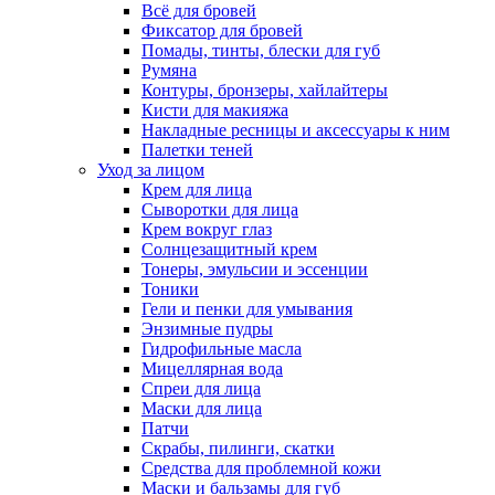
Всё для бровей
Фиксатор для бровей
Помады, тинты, блески для губ
Румяна
Контуры, бронзеры, хайлайтеры
Кисти для макияжа
Накладные ресницы и аксессуары к ним
Палетки теней
Уход за лицом
Крем для лица
Сыворотки для лица
Крем вокруг глаз
Солнцезащитный крем
Тонеры, эмульсии и эссенции
Тоники
Гели и пенки для умывания
Энзимные пудры
Гидрофильные масла
Мицеллярная вода
Спреи для лица
Маски для лица
Патчи
Скрабы, пилинги, скатки
Средства для проблемной кожи
Маски и бальзамы для губ