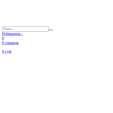
Избранное -
0
0 товаров
0
сум