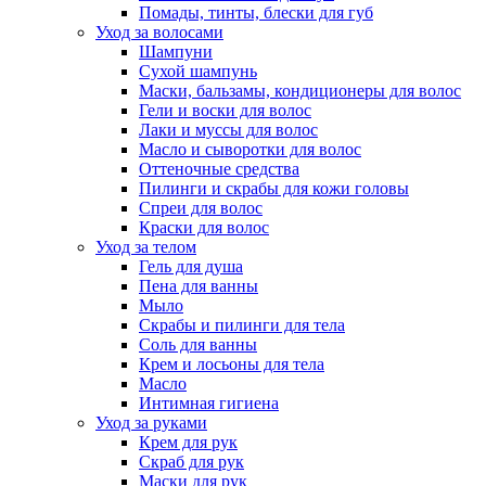
Помады, тинты, блески для губ
Уход за волосами
Шампуни
Сухой шампунь
Маски, бальзамы, кондиционеры для волос
Гели и воски для волос
Лаки и муссы для волос
Масло и сыворотки для волос
Оттеночные средства
Пилинги и скрабы для кожи головы
Спреи для волос
Краски для волос
Уход за телом
Гель для душа
Пена для ванны
Мыло
Скрабы и пилинги для тела
Соль для ванны
Крем и лосьоны для тела
Масло
Интимная гигиена
Уход за руками
Крем для рук
Скраб для рук
Маски для рук