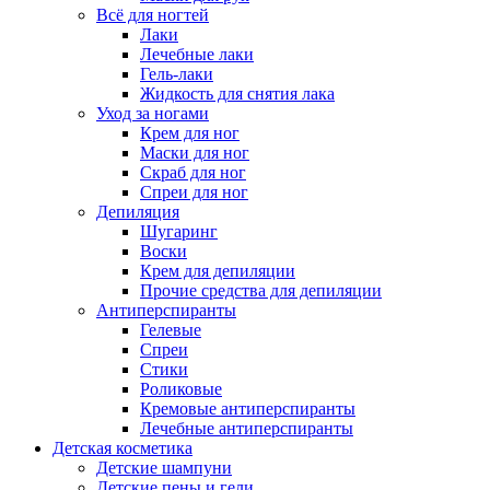
Всё для ногтей
Лаки
Лечебные лаки
Гель-лаки
Жидкость для снятия лака
Уход за ногами
Крем для ног
Маски для ног
Скраб для ног
Спреи для ног
Депиляция
Шугаринг
Воски
Крем для депиляции
Прочие средства для депиляции
Антиперспиранты
Гелевые
Спреи
Стики
Роликовые
Кремовые антиперспиранты
Лечебные антиперспиранты
Детская косметика
Детские шампуни
Детские пены и гели