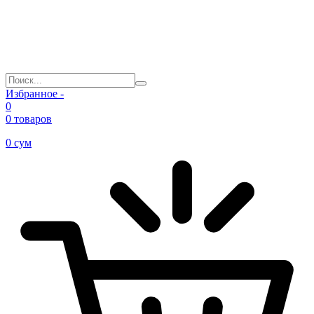
Избранное -
0
0 товаров
0
сум