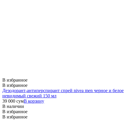
В избранное
В избранное
Дезодорант-антиперспирант спрей nivea men черное и белое
невидимый свежий 150 мл
39 000
сум
В корзину
В наличии
В избранное
В избранное