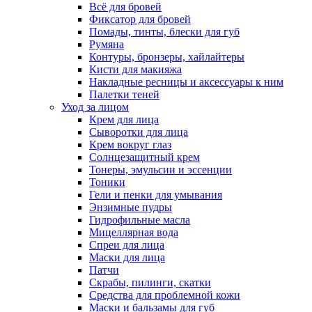
Всё для бровей
Фиксатор для бровей
Помады, тинты, блески для губ
Румяна
Контуры, бронзеры, хайлайтеры
Кисти для макияжа
Накладные ресницы и аксессуары к ним
Палетки теней
Уход за лицом
Крем для лица
Сыворотки для лица
Крем вокруг глаз
Солнцезащитный крем
Тонеры, эмульсии и эссенции
Тоники
Гели и пенки для умывания
Энзимные пудры
Гидрофильные масла
Мицеллярная вода
Спреи для лица
Маски для лица
Патчи
Скрабы, пилинги, скатки
Средства для проблемной кожи
Маски и бальзамы для губ