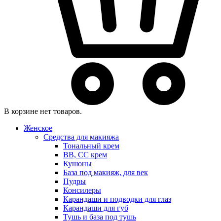
В корзине нет товаров.
Женское
Средства для макияжа
Тональный крем
BB, CC крем
Кушоны
База под макияж, для век
Пудры
Консилеры
Карандаши и подводки для глаз
Карандаши для губ
Тушь и база под тушь