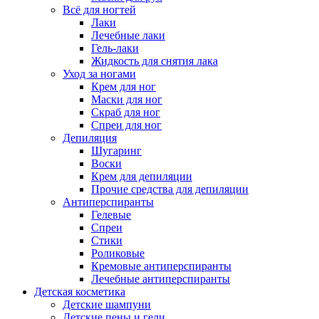
Всё для ногтей
Лаки
Лечебные лаки
Гель-лаки
Жидкость для снятия лака
Уход за ногами
Крем для ног
Маски для ног
Скраб для ног
Спреи для ног
Депиляция
Шугаринг
Воски
Крем для депиляции
Прочие средства для депиляции
Антиперспиранты
Гелевые
Спреи
Стики
Роликовые
Кремовые антиперспиранты
Лечебные антиперспиранты
Детская косметика
Детские шампуни
Детские пены и гели